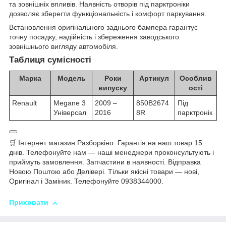
та зовнішніх впливів. Наявність отворів під парктроніки
дозволяє зберегти функціональність і комфорт паркування.
Встановлення оригінального заднього бампера гарантує
точну посадку, надійність і збереження заводського
зовнішнього вигляду автомобіля.
Таблиця сумісності
Марка
Модель
Роки
Артикул
Особлив
випуску
ості
Renault
Megane 3
2009 –
850B2674
Під
Універсал
2016
8R
парктронік
🛒 Інтернет магазин Разборкіно. Гарантія на наш товар 15
днів. Телефонуйте нам — наші менеджери проконсультують і
приймуть замовлення. Запчастини в наявності. Відправка
Новою Поштою або Делівері. Тільки якісні товари — нові,
Оригінал і Заміник. Телефонуйте 0938344000.
Приховати