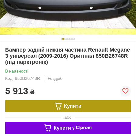
Бампер задній нижня частина Renault Megane
3 універсал (2009-2016) Оригінал 850B26748R
(під парктронік)
В наявності
Код: 850B26748R
Роздріб
5 913
₴
Купити
або
Купити з