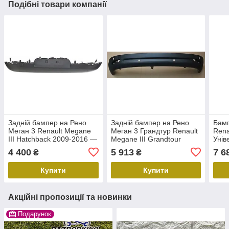
Подібні товари компанії
Задній бампер на Рено
Задній бампер на Рено
Бамп
Меган 3 Renault Megane
Меган 3 Грандтур Renault
Rena
III Hatchback 2009-2016 —
Megane III Grandtour
Унів
Renault (Оригінал)
2009-2016 — під
850
4 400
5 913
7 6
₴
₴
850B20015R
парктронік 850B26748R
Купити
Купити
Акційні пропозиції та новинки
Подарунок