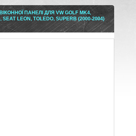
ІКОННОЇ ПАНЕЛІ ДЛЯ VW GOLF MK4,
, SEAT LEON, TOLEDO, SUPERB (2000-2004)