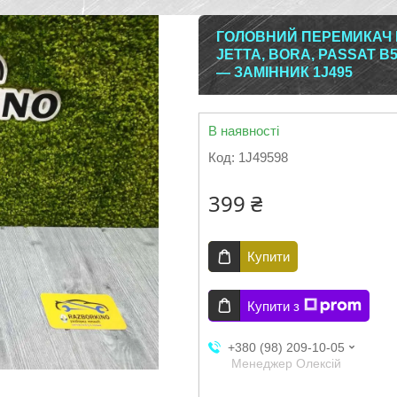
ГОЛОВНИЙ ПЕРЕМИКАЧ В
JETTA, BORA, PASSAT B5
— ЗАМІННИК 1J495
В наявності
Код:
1J49598
399 ₴
Купити
Купити з
+380 (98) 209-10-05
Менеджер Олексій