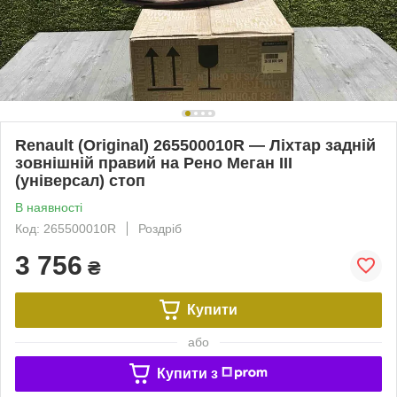
Renault (Original) 265500010R — Ліхтар задній
зовнішній правий на Рено Меган III
(універсал) стоп
В наявності
Код: 265500010R
Роздріб
3 756
₴
Купити
або
Купити з