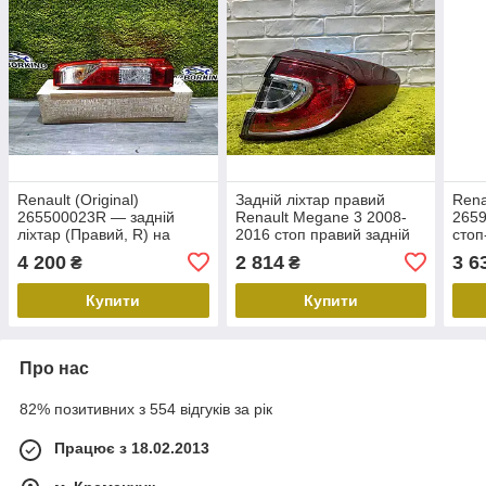
Renault (Original)
Задній ліхтар правий
Rena
265500023R — задній
Renault Megane 3 2008-
2659
ліхтар (Правий, R) на
2016 стоп правий задній
стоп
Рено Майстер III 2.3dci з
Рено Меган 3 265500010R
бага
4 200
2 814
3 6
₴
₴
2010г. Стоп майстер 3
III 
Купити
Купити
Про нас
82% позитивних з 554 відгуків за рік
Працює з 18.02.2013