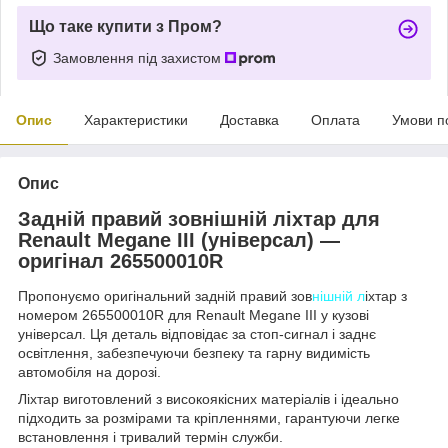
Що таке купити з Пром?
Замовлення під захистом
Опис
Характеристики
Доставка
Оплата
Умови п
Опис
Задній правий зовнішній ліхтар для
Renault Megane III (універсал) —
оригінал 265500010R
Пропонуємо оригінальний задній правий зов
нішній л
іхтар з
номером 265500010R для Renault Megane III у кузові
універсал. Ця деталь відповідає за стоп-сигнал і заднє
освітлення, забезпечуючи безпеку та гарну видимість
автомобіля на дорозі.
Ліхтар виготовлений з високоякісних матеріалів і ідеально
підходить за розмірами та кріпленнями, гарантуючи легке
встановлення і тривалий термін служби.