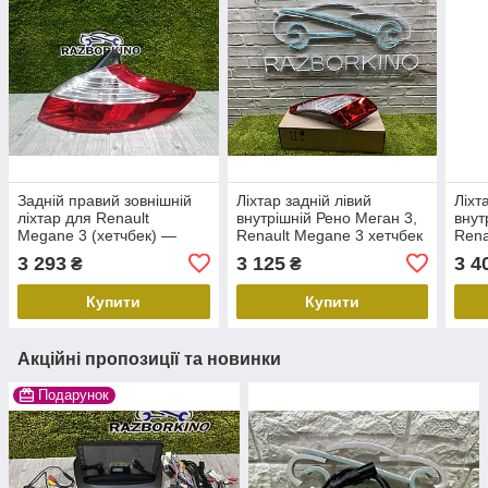
Задній правий зовнішній
Ліхтар задній лівий
Ліхт
ліхтар для Renault
внутрішній Рено Меган 3,
внут
Megane 3 (хетчбек) —
Renault Megane 3 хетчбек
Rena
новий оригінал
(2009-2016) Оригінал
(200
3 293
3 125
3 4
₴
₴
265500036R
265550009R
265
Купити
Купити
Акційні пропозиції та новинки
Подарунок