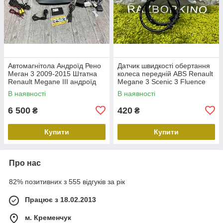
Автомагнітола Андроїд Рено
Датчик швидкості обертання
Меган 3 2009-2015 Штатна
колеса передній ABS Renault
Renault Megane III андроїд
Megane 3 Scenic 3 Fluence
10.0 1G RAM 16Gb ROM Wi-
Duster Датчик ABS передній
В наявності
В наявності
Fi камера
Рено Меган 3 479109155
6 500
420
₴
₴
Купити
Купити
Про нас
82% позитивних з 555 відгуків за рік
Працює з 18.02.2013
м. Кременчук