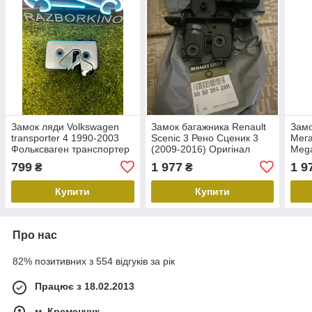
Замок ляди Volkswagen
Замок багажника Renault
Замо
transporter 4 1990-2003
Scenic 3 Рено Сценик 3
Мега
Фольксваген транспортер
(2009-2016) Оригінал
Mega
4 701829211
905039428R
846
799
1 977
1 9
₴
₴
Купити
Купити
Про нас
82% позитивних з 554 відгуків за рік
Працює з 18.02.2013
м. Кременчук