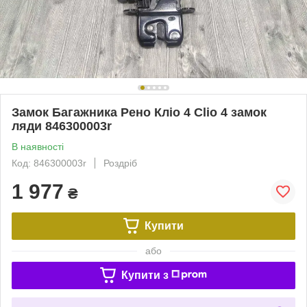
Замок Багажника Рено Кліо 4 Clio 4 замок
ляди 846300003r
В наявності
Код: 846300003r
Роздріб
1 977
₴
Купити
або
Купити з