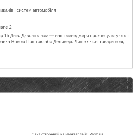
икачів і систем автомобіля
gane 2
вар 15 Днів. Дзвоніть нам — наші менеджери проконсультують і
равка Новою Поштою або Деливері. Лише якісні товари нові,
Сайт створений на маркетплейсі
Prom.ua