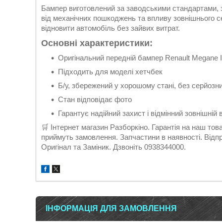
Бампер виготовлений за заводськими стандартами, 
від механічних пошкоджень та впливу зовнішнього се
відновити автомобіль без зайвих витрат.
Основні характеристики:
Оригінальний передній бампер Renault Megane I
Підходить для моделі хетчбек
Б/у, збережений у хорошому стані, без серйозн
Стан відповідає фото
Гарантує надійний захист і відмінний зовнішній 
🛒 Інтернет магазин Разборкіно. Гарантія на наш то
приймуть замовлення. Запчастини в наявності. Відп
Оригінал та Заміник. Дзвоніть 0938344000.
ІНФОРМАЦІЯ ДЛЯ ЗАМОВЛЕННЯ