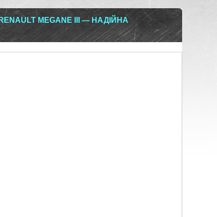
RENAULT MEGANE III — НАДІЙНА