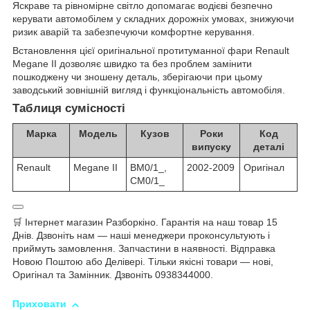
Яскраве та рівномірне світло допомагає водієві безпечно
керувати автомобілем у складних дорожніх умовах, знижуючи
ризик аварій та забезпечуючи комфортне керування.
Встановлення цієї оригінальної протитуманної фари Renault
Megane II дозволяє швидко та без проблем замінити
пошкоджену чи зношену деталь, зберігаючи при цьому
заводський зовнішній вигляд і функціональність автомобіля.
Таблиця сумісності
Марка
Модель
Кузов
Роки
Код
випуску
деталі
Renault
Megane II
BM0/1_,
2002-2009
Оригінал
CM0/1_
🛒 Інтернет магазин Разборкіно. Гарантія на наш товар 15
Днів. Дзвоніть нам — наші менеджери проконсультують і
приймуть замовлення. Запчастини в наявності. Відправка
Новою Поштою або Делівері. Тільки якісні товари — нові,
Оригінал та Замінник. Дзвоніть 0938344000.
Приховати