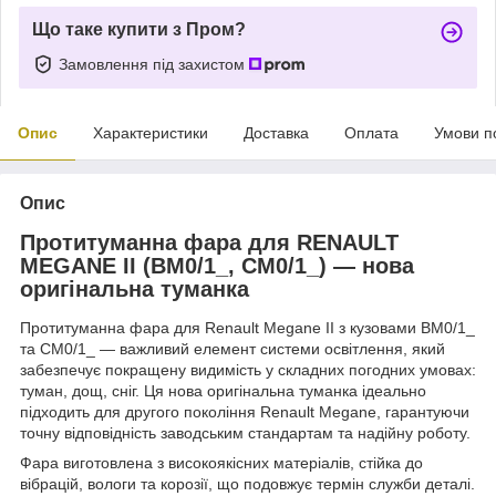
Що таке купити з Пром?
Замовлення під захистом
Опис
Характеристики
Доставка
Оплата
Умови п
Опис
Протитуманна фара для RENAULT
MEGANE II (BM0/1_, CM0/1_) — нова
оригінальна туманка
Протитуманна фара для Renault Megane II з кузовами BM0/1_
та CM0/1_ — важливий елемент системи освітлення, який
забезпечує покращену видимість у складних погодних умовах:
туман, дощ, сніг. Ця нова оригінальна туманка ідеально
підходить для другого покоління Renault Megane, гарантуючи
точну відповідність заводським стандартам та надійну роботу.
Фара виготовлена з високоякісних матеріалів, стійка до
вібрацій, вологи та корозії, що подовжує термін служби деталі.