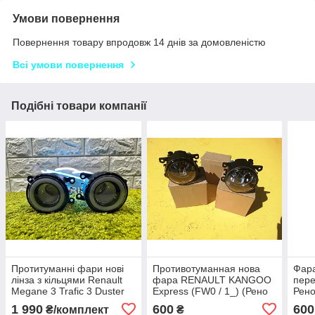
Умови повернення
Повернення товару впродовж 14 днів за домовленістю
Всі умови повернення
Подібні товари компанії
Протитуманні фари нові
Противотуманная нова
Фар
лінза з кільцями Renault
фара RENAULT KANGOO
пере
Megane 3 Trafic 3 Duster
Express (FW0 / 1_) (Рено
Рено
Scenic 3 Laguna 3
Кенго) туманка
Rena
1 990
600
600
₴/комплект
₴
Туманки ПТФ передні
2016