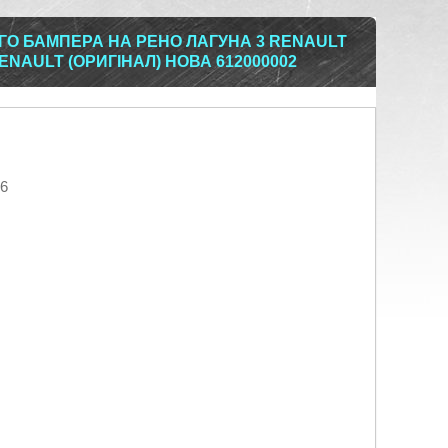
О БАМПЕРА НА РЕНО ЛАГУНА 3 RENAULT
 RENAULT (ОРИГІНАЛ) НОВА 612000002
26