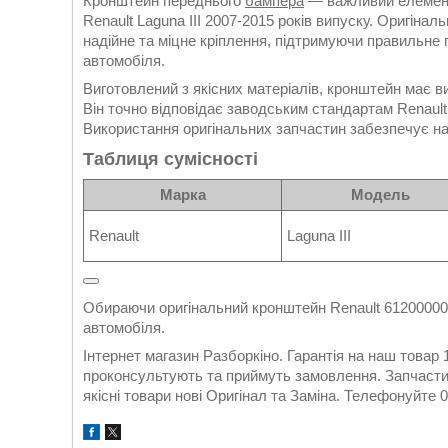
Кронштейн переднього
бампера
— важливий елемент
Renault Laguna III 2007-2015 років випуску. Оригіна
надійне та міцне кріплення, підтримуючи правильне
автомобіля.
Виготовлений з якісних матеріалів, кронштейн має вис
Він точно відповідає заводським стандартам Renault
Використання оригінальних запчастин забезпечує над
Таблиця сумісності
Марка
Модель
Renault
Laguna III
Обираючи оригінальний кронштейн Renault 612000002
автомобіля.
Інтернет магазин Разборкіно. Гарантія на наш това
проконсультують та приймуть замовлення. Запчастин
якісні товари нові Оригінал та Заміна. Телефонуйте 