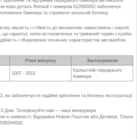
 кріплення та підтримки переднього бампера автомобіля
льна нова деталь Renault з номером 612000002 забезпечує
 положення бампера та сприяючи загальній безпеці
оку міцність і стійкість до механічних навантажень і корозії.
, що гарантує легке встановлення та тривалий термін служби.
ійність і збереження технічних характеристик автомобіля.
Роки випуску
Застосування
Кронштейн переднього
2007 - 2015
бампера
, ви забезпечуєте надійне кріплення та безпеку експлуатації
р 15 Днів. Телефонуйте нам — наші менеджери
и в наявності. Відправка Новою Поштою або Делівері. Тільки
0938344000.