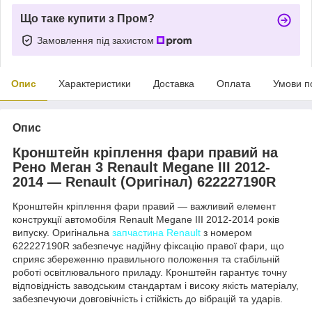
Що таке купити з Пром?
Замовлення під захистом
Опис
Характеристики
Доставка
Оплата
Умови п
Опис
Кронштейн кріплення фари правий на
Рено Меган 3 Renault Megane III 2012-
2014 — Renault (Оригінал) 622227190R
Кронштейн кріплення фари правий — важливий елемент
конструкції автомобіля Renault Megane III 2012-2014 років
випуску. Оригінальна
запчастина Renault
з номером
622227190R забезпечує надійну фіксацію правої фари, що
сприяє збереженню правильного положення та стабільній
роботі освітлювального приладу. Кронштейн гарантує точну
відповідність заводським стандартам і високу якість матеріалу,
забезпечуючи довговічність і стійкість до вібрацій та ударів.