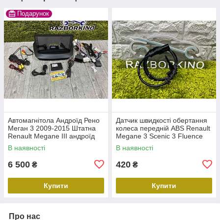
Подарунок
Автомагнітола Андроїд Рено
Датчик швидкості обертання
Меган 3 2009-2015 Штатна
колеса передній ABS Renault
Renault Megane III андроїд
Megane 3 Scenic 3 Fluence
10.0 1G RAM 16Gb ROM Wi-
Duster Датчик ABS передній
В наявності
В наявності
Fi камера
Рено Меган 3 479109155
6 500
420
₴
₴
Купити
Купити
Про нас