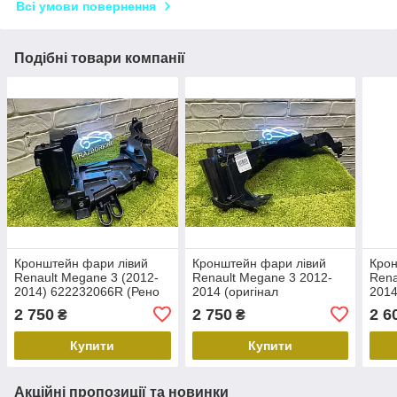
Всі умови повернення
Подібні товари компанії
Кронштейн фари лівий
Кронштейн фари лівий
Кро
Renault Megane 3 (2012-
Renault Megane 3 2012-
Rena
2014) 622232066R (Рено
2014 (оригінал
2014
Меган)
622232066R) —
Мега
2 750
2 750
2 6
₴
₴
підфарник
Купити
Купити
Акційні пропозиції та новинки