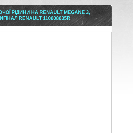
ОЇ РІДИНИ НА RENAULT MEGANE 3,
РИГІНАЛ RENAULT 110608635R