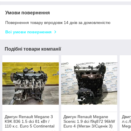
Умови повернення
Повернення товару впродовж 14 днів за домовленістю
Всі умови повернення
Подібні товари компанії
Двигун Renault Megane 3
Двигун Renault Megane
Двиг
K9K 836 1.5 dci 81 кВт /
Scenic 1.9 dci f9q872 96kW
л.с./
110 к.с. Euro 5 Сontinental
Euro 4 (Меган 3/Сценік 3)
Mega
2009-2015 (Меган 3)
3/Сц