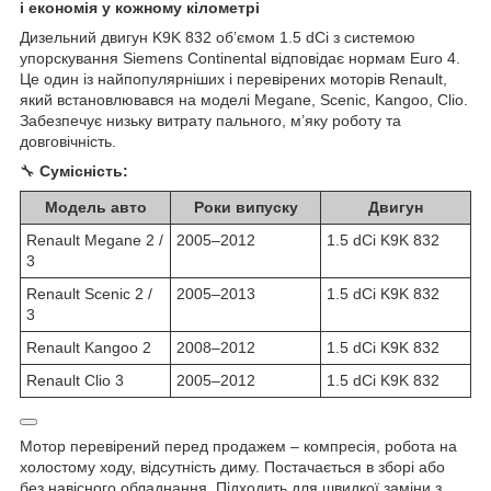
і економія у кожному кілометрі
Дизельний двигун K9K 832 об’ємом 1.5 dCi з системою
упорскування Siemens Continental відповідає нормам Euro 4.
Це один із найпопулярніших і перевірених моторів Renault,
який встановлювався на моделі Megane, Scenic, Kangoo, Clio.
Забезпечує низьку витрату пального, м’яку роботу та
довговічність.
🔧
Сумісність:
Модель авто
Роки випуску
Двигун
Renault Megane 2 /
2005–2012
1.5 dCi K9K 832
3
Renault Scenic 2 /
2005–2013
1.5 dCi K9K 832
3
Renault Kangoo 2
2008–2012
1.5 dCi K9K 832
Renault Clio 3
2005–2012
1.5 dCi K9K 832
Мотор перевірений перед продажем – компресія, робота на
холостому ходу, відсутність диму. Постачається в зборі або
без навісного обладнання. Підходить для швидкої заміни з