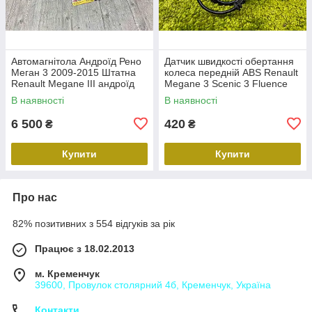
Автомагнітола Андроїд Рено
Датчик швидкості обертання
Меган 3 2009-2015 Штатна
колеса передній ABS Renault
Renault Megane III андроїд
Megane 3 Scenic 3 Fluence
10.0 1G RAM 16Gb ROM Wi-
Duster Датчик ABS передній
В наявності
В наявності
Fi камера
Рено Меган 3 479109155
6 500
420
₴
₴
Купити
Купити
Про нас
82% позитивних з 554 відгуків за рік
Працює з 18.02.2013
м. Кременчук
39600, Провулок столярний 4б, Кременчук, Україна
Контакти