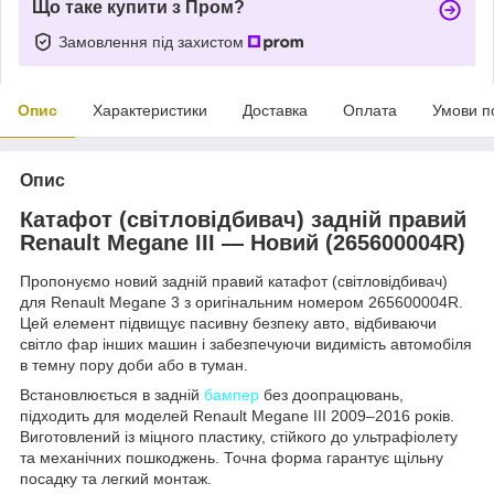
Що таке купити з Пром?
Замовлення під захистом
Опис
Характеристики
Доставка
Оплата
Умови п
Опис
Катафот (світловідбивач) задній правий
Renault Megane III — Новий (265600004R)
Пропонуємо новий задній правий катафот (світловідбивач)
для Renault Megane 3 з оригінальним номером 265600004R.
Цей елемент підвищує пасивну безпеку авто, відбиваючи
світло фар інших машин і забезпечуючи видимість автомобіля
в темну пору доби або в туман.
Встановлюється в задній
бампер
без доопрацювань,
підходить для моделей Renault Megane III 2009–2016 років.
Виготовлений із міцного пластику, стійкого до ультрафіолету
та механічних пошкоджень. Точна форма гарантує щільну
посадку та легкий монтаж.