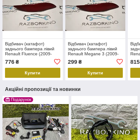
Відбивач (катафот)
Відбивач (катафот)
Відб
заднього бампера лівий
заднього бампера лівий
задн
Renault Fluence (2009-
Renault Megane 3 (2009-
Rena
2016) Оригінал
2016) Оригінал
(200
776
299
815
₴
₴
265650004R
265650004R Рено меган
Купити
Купити
Акційні пропозиції та новинки
Подарунок