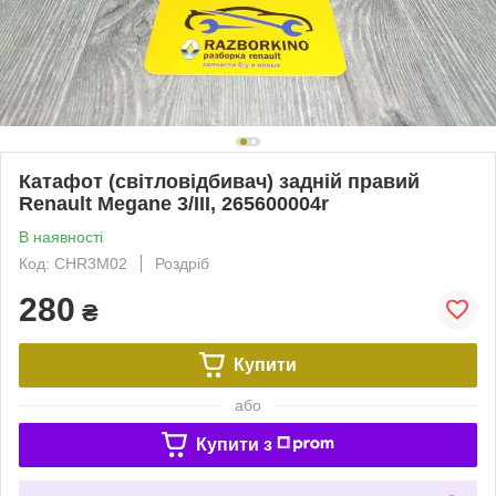
Катафот (світловідбивач) задній правий
Renault Megane 3/III, 265600004r
В наявності
Код: CHR3M02
Роздріб
280
₴
Купити
або
Купити з