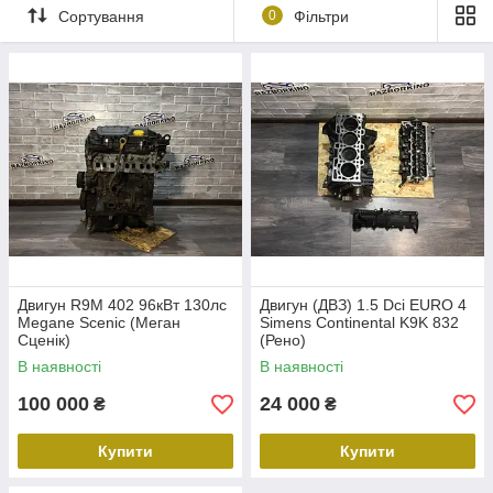
Сортування
0
Фільтри
Двигун R9M 402 96кВт 130лс
Двигун (ДВЗ) 1.5 Dci EURO 4
Megane Scenic (Меган
Simens Continental K9K 832
Сценік)
(Рено)
В наявності
В наявності
100 000
24 000
₴
₴
Купити
Купити