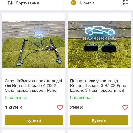
кузов, електрика та інше. Є все і для Grand Espace. Підбір за
Сортування
0
Фільтри
VIN, гарантія, швидка доставка. Підтримайте свій Еспейс 4 у
відмінному стані — замовляйте деталі в Разборкіно вже
сьогодні!
Склопідіймач дверей передні
Поворотники у крило лід
ліві Renault Espace 4 2002-
Renault Espace 3 97-02 Рено
Склопідіймач дверей Рено
Еспейс 3 Нові поворотники!
еспейс 4 EPS-RE-018
В наявності
В наявності
1 479
299
₴
₴
Купити
Купити