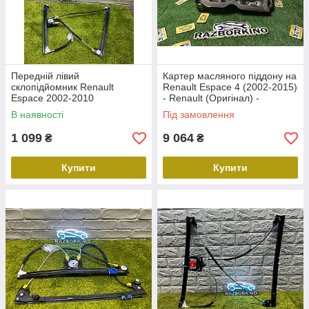
Передній лівий
Картер масляного піддону на
склопідйомник Renault
Renault Espace 4 (2002-2015)
Espace 2002-2010
- Renault (Оригінал) -
Склопідйомник водія Рено
110172100R
В наявності
Під замовлення
Еспейс
1 099
9 064
₴
₴
Купити
Купити