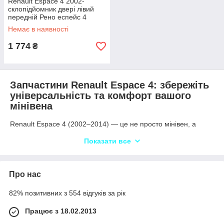
Renault Espace 4 2002-
склопідйомник двері лівий
передній Рено еспейс 4
8200017893
Немає в наявності
1 774
₴
Запчастини Renault Espace 4: збережіть
універсальність та комфорт вашого
мінівена
Renault Espace 4 (2002–2014) — це не просто мінівен, а
справжня мобільна вітальня. Просторий салон,
Показати все
трансформація сидінь, 7 місць, комфорт — усе це робить
Espace 4 ідеальним вибором для родини або подорожей.
Але така технологічна машина вимагає якісного
обслуговування. Де вигідно купити запчастини на Рено
Про нас
Еспейс 4? У «Разборкіно»: нові оригінальні, надійні аналоги
та перевірені б/у з гарантією.
82% позитивних з 554 відгуків за рік
Чим Espace 4 відрізняється від Espace
Працює з 18.02.2013
3?