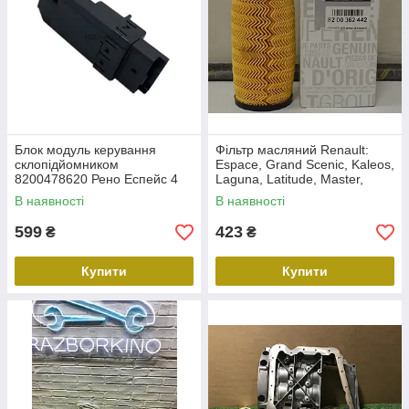
Блок модуль керування
Фільтр масляний Renault:
склопідйомником
Espace, Grand Scenic, Kaleos,
8200478620 Рено Еспейс 4
Laguna, Latitude, Master,
Модус Renault Espace Modus
Megane, Scenic, 8200362442
В наявності
В наявності
599
423
₴
₴
Купити
Купити