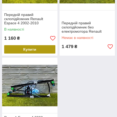
Передній правий
склопідйомник Renault
Espace 4 2002-2010
Передній правий
Склопідйомник Рено Еспейc
склопідйомник без
В наявності
6052PSG2,8200017894
електромотора Renault
Espace 4 2002-
1 160
Немає в наявності
₴
Склопідйомник передній
правий Рено Еспейс 4
1 479
₴
8200017894
Купити