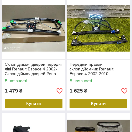
Склопідіймач дверей передні
Передній правий
ліві Renault Espace 4 2002-
склопідйомник Renault
Склопідіймач дверей Рено
Espace 4 2002-2010
еспейс 4 EPS-RE-018
Склопідйомник Рено Еспейc
В наявності
В наявності
6052PSG2,8200017894
1 479
1 625
₴
₴
Купити
Купити