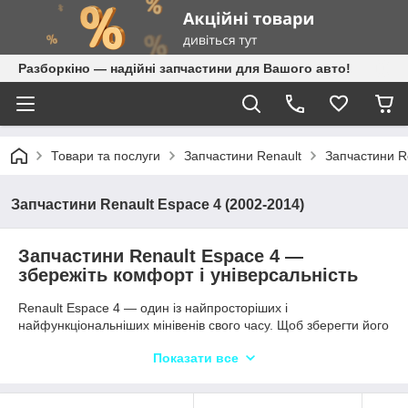
Разборкіно — надійні запчастини для Вашого авто!
Товари та послуги
Запчастини Renault
Запчастини R
Запчастини Renault Espace 4 (2002-2014)
Запчастини Renault Espace 4 —
збережіть комфорт і універсальність
Renault Espace 4 — один із найпросторіших і
найфункціональніших мінівенів свого часу. Щоб зберегти його
комфорт і надійність, варто використовувати лише перевірені
Показати все
комплектуючі. У «Разборкіно» ви знайдете нові оригінальні,
якісні аналогові й перевірені б/у запчастини: двигуни F4R,
F9Q, M9R, G9T, V4Y, КПП (механіка, автомат, робот), підвіска,