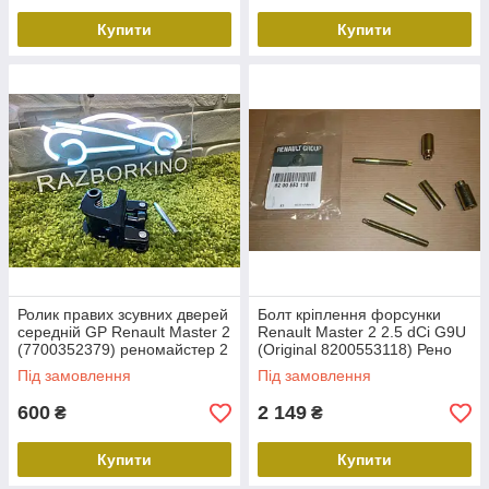
Купити
Купити
Ролик правих зсувних дверей
Болт кріплення форсунки
середній GP Renault Master 2
Renault Master 2 2.5 dCi G9U
(7700352379) реномайстер 2
(Original 8200553118) Рено
мастер
Під замовлення
Під замовлення
600
2 149
₴
₴
Купити
Купити