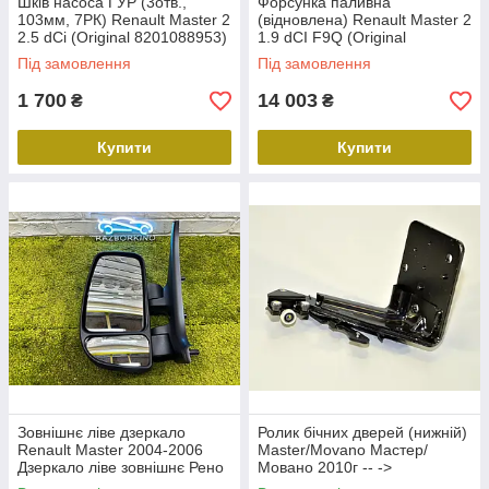
Шків насоса ГУР (3отв.,
Форсунка паливна
103мм, 7РК) Renault Master 2
(відновлена) Renault Master 2
2.5 dCi (Original 8201088953)
1.9 dCI F9Q (Original
Рено мастер
166000262R) Рено мастер
Під замовлення
Під замовлення
1 700
14 003
₴
₴
Купити
Купити
Зовнішнє ліве дзеркало
Ролик бічних дверей (нижній)
Renault Master 2004-2006
Master/Movano Мастер/
Дзеркало ліве зовнішнє Рено
Мовано 2010г -- ->
Майстер 8200163752
(745961469R) Renault