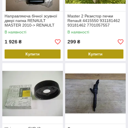
Направляюча бічної зсувної
Master 2 Резистор печки
двері папка RENAULT
Renault 4415550 931181462
MASTER 2010-> RENAULT
93181462 7701057557
(Оригінал) 824766422R
Movano Opel Interstar Nissan
В наявності
В наявності
Майстер Рено
1 926
299
₴
₴
Купити
Купити