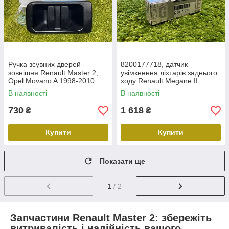
Ручка зсувних дверей
8200177718, датчик
зовнішня Renault Master 2,
увімкнення ліхтарів заднього
Opel Movano A 1998-2010
ходу Renault Megane II
8200856290, 4500454
Оригинал Рено Меган 2
В наявності
В наявності
майстер
730
1 618
₴
₴
Купити
Купити
Показати ще
1
/ 2
Запчастини Renault Master 2: збережіть
витривалість і надійність вашого