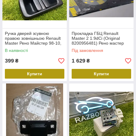
Ручка дверей зсувною
Прокладка ГБЦ Renault
правою зовнішньою Renault
Master 2 1.9dCi (Original
Master Рено Майстер 98-10,
8200956481) Рено мастер
7700352420, 8200856290
В наявності
Під замовлення
6041z-43
399
1 629
₴
₴
Купити
Купити