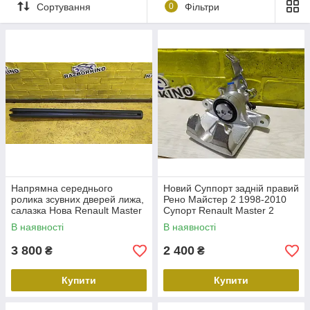
по Україні. Зберігайте функціональність і економічність
Сортування
0
Фільтри
вашого фургона, мікроавтобуса чи шасі — замовляйте у
Razborkino вже сьогодні!
Напрямна середнього
Новий Суппорт задній правий
ролика зсувних дверей лижа,
Рено Майстер 2 1998-2010
салазка Нова Renault Master
Супорт Renault Master 2
Рено Майстер 1998-2010
Movano Мовоано Опель
В наявності
В наявності
820016374
3 800
2 400
₴
₴
Купити
Купити