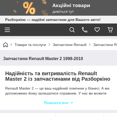
Разборкіно — надійні запчастини для Вашого авто!
Товари та послуги
Запчастини Renault
Запчастини R
Запчастини Renault Master 2 1998-2010
Надійність та витривалість Renault
Master 2 із запчастинами від Разборкіно
Renault Master 2 — це ваш надійний помічник у бізнесі. А ми
допоможемо йому залишатися справним. У нас ви можете
купити запчастини на Рено Мастер 2: нові оригінальні, якісні
Показати все
аналогові та перевірені б/у — з гарантією та підбором за VIN.
В наявності всі деталі: двигуни G9U, коробки, ресори,
турбіни, кузов, оптика, електрика та підвіска. Швидка доставка