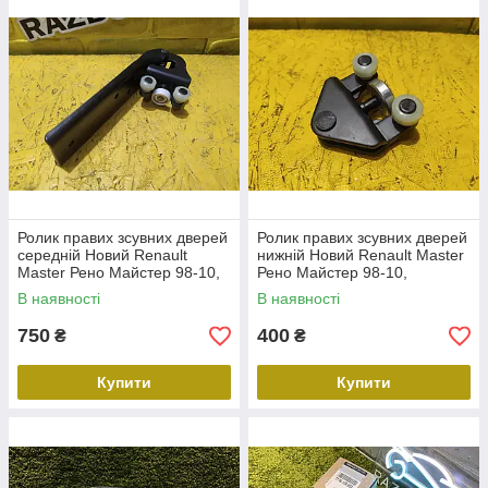
Ролик правих зсувних дверей
Ролик правих зсувних дверей
середній Новий Renault
нижній Новий Renault Master
Master Рено Майстер 98-10,
Рено Майстер 98-10,
7700352380
8200080754
В наявності
В наявності
750
400
₴
₴
Купити
Купити