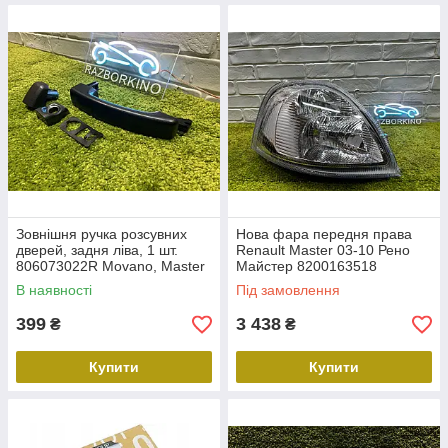
Зовнішня ручка розсувних
Нова фара передня права
дверей, задня ліва, 1 шт.
Renault Master 03-10 Рено
806073022R Movano, Master
Майстер 8200163518
В наявності
Під замовлення
399
3 438
₴
₴
Купити
Купити