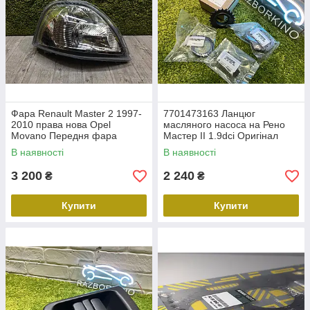
Фара Renault Master 2 1997-
7701473163 Ланцюг
2010 права нова Opel
масляного насоса на Рено
Movano Передня фара
Мастер II 1.9dci Оригінал
оптика Рено Майстер FP
Renault Master 2 Комплект
В наявності
В наявності
5612 R2-E
3 200
2 240
₴
₴
Купити
Купити