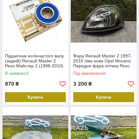
Підшипник колінчастого валу
Фара Renault Master 2 1997-
(задній) Renault Master 2
2010 ліва нова Opel Movano
Рено Майстер 2 (1998-2010)
Передня фара оптика Рено
- Renault (Оригінал)
Майстер FP 5612 R2-E ліва
В наявності
Під замовлення
8201047054
870
3 200
₴
₴
Купити
Купити