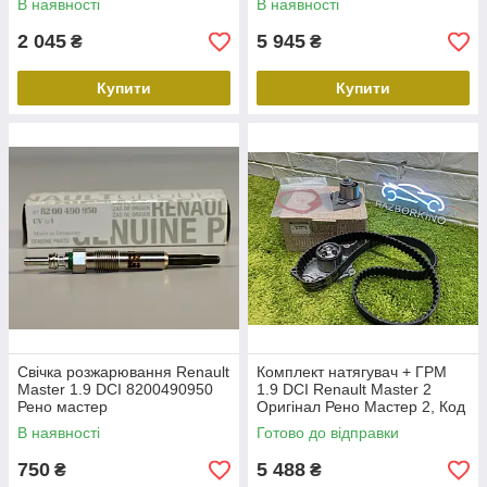
В наявності
В наявності
(745963412R) (8200660913)
2 045
5 945
₴
₴
Купити
Купити
Свічка розжарювання Renault
Комплект натягувач + ГРМ
Master 1.9 DCI 8200490950
1.9 DСI Renault Master 2
Рено мастер
Оригінал Рено Мастер 2, Код
119A01877R
В наявності
Готово до відправки
750
5 488
₴
₴